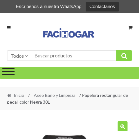
Escribenos a nuestro WhatsApp
Contáctanos
Ir
Ir
a
al
la
contenido
navegación
Todos
Inicio
/
Aseo Baño y Limpieza
/ Papelera rectangular de
pedal, color Negra 30L
🔍