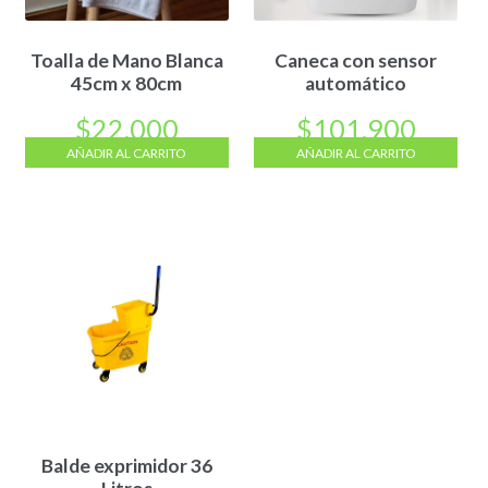
Toalla de Mano Blanca
Caneca con sensor
45cm x 80cm
automático
$
22.000
$
101.900
AÑADIR AL CARRITO
AÑADIR AL CARRITO
Balde exprimidor 36