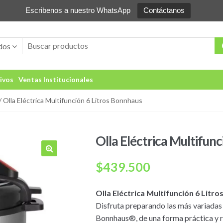
Escribenos a nuestro WhatsApp
Contáctanos
dos
ivos
Ventas Institucionales
/ Olla Eléctrica Multifunción 6 Litros Bonnhaus
Olla Eléctrica Multifun
🔍
$
439.500
Olla Eléctrica Multifunción 6 Lit
Disfruta preparando las más variadas 
Bonnhaus®, de una forma práctica y r