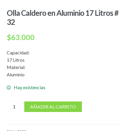
Olla Caldero en Aluminio 17 Litros #
32
$
63.000
Capacidad:
17 Litros
Material:
Aluminio
Hay existencias
cantidad
AÑADIR AL CARRITO
de
Olla
Caldero