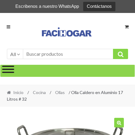
Escribenos a nuestro WhatsApp
Contáctanos
Ir
Ir
a
al
la
contenido
navegación
All
Inicio
/
Cocina
/
Ollas
/ Olla Caldero en Aluminio 17
Litros # 32
🔍