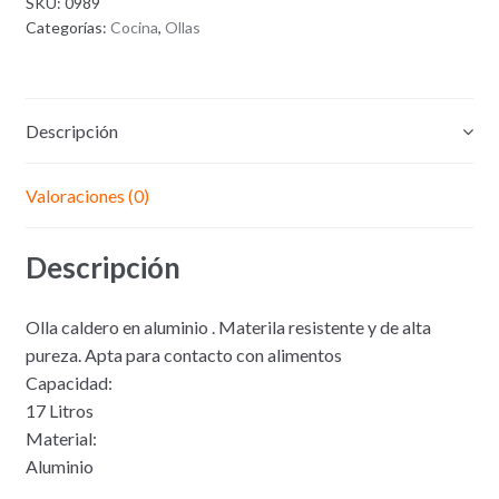
SKU:
0989
en
Categorías:
Cocina
,
Ollas
Aluminio
17
Litros
#
Descripción
32
Valoraciones (0)
Descripción
Olla caldero en aluminio . Materila resistente y de alta
pureza. Apta para contacto con alimentos
Capacidad:
17 Litros
Material:
Aluminio