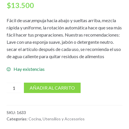
$
13.500
Fácil de usar,empuja hacia abajo y sueltas arriba, mezcla
rápida y uniforme, la rotación automática hace que sea más
fácil hacer tus preparaciones. Nuestras recomendaciones:
Lave con una esponja suave, jabón o detergente neutro.
secar el artículo después de cada uso, se recomienda el uso
de agua caliente para quitar residuos de alimentos
Hay existencias
cantidad
AÑADIR AL CARRITO
de
Mezclador
-
SKU:
1633
Molinillo
Categorías:
Cocina
,
Utensílios y Accesorios
semiautomático