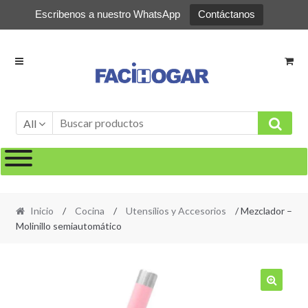
Escribenos a nuestro WhatsApp
Contáctanos
Ir
Ir
a
al
la
contenido
navegación
All
Inicio
/
Cocina
/
Utensílios y Accesorios
/ Mezclador –
Molinillo semiautomático
🔍