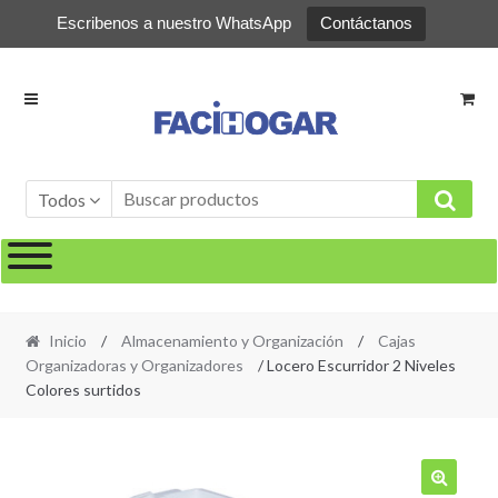
Escribenos a nuestro WhatsApp
Contáctanos
Ir
Ir
a
al
la
contenido
navegación
Todos
Inicio
/
Almacenamiento y Organización
/
Cajas
Organizadoras y Organizadores
/ Locero Escurridor 2 Niveles
Colores surtidos