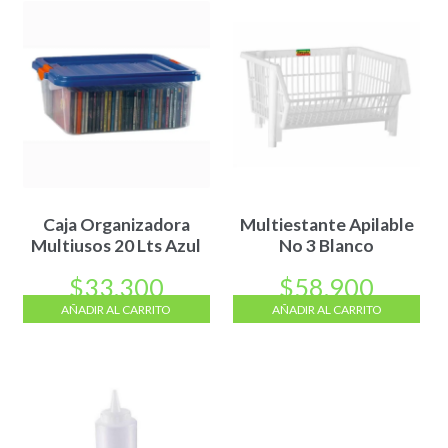
Caja Organizadora
Multiestante Apilable
Multiusos 20 Lts Azul
No 3 Blanco
$
33.300
$
58.900
AÑADIR AL CARRITO
AÑADIR AL CARRITO