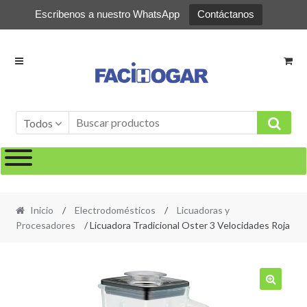
Escribenos a nuestro WhatsApp
Contáctanos
Ir
Ir
a
al
la
contenido
navegación
Todos
Inicio
/
Electrodomésticos
/
Licuadoras y
Procesadores
/ Licuadora Tradicional Oster 3 Velocidades Roja
🔍