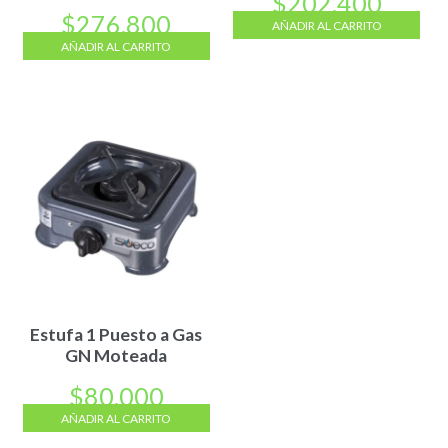
$
202.400
$
276.800
AÑADIR AL CARRITO
AÑADIR AL CARRITO
Estufa 1 Puesto a Gas
GN Moteada
$
80.000
AÑADIR AL CARRITO