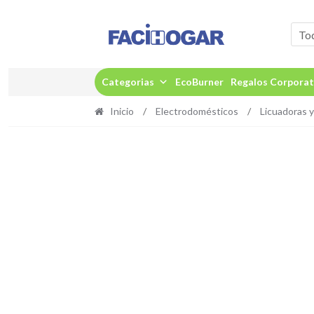
Ir
Ir
a
al
To
la
contenido
navegación
Categorias
EcoBurner
Regalos Corporat
Inicio
/
Electrodomésticos
/
Licuadoras 