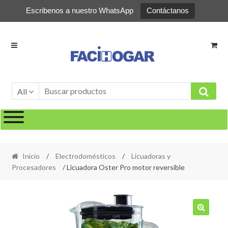
Escribenos a nuestro WhatsApp
Contáctanos
Ir
Ir
a
al
la
contenido
navegación
All
Inicio
/
Electrodomésticos
/
Licuadoras y
Procesadores
/ Licuadora Oster Pro motor reversible
🔍