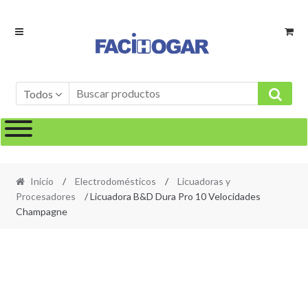
Ir
Ir
a
al
la
contenido
navegación
Todos
Inicio
/
Electrodomésticos
/
Licuadoras y
Procesadores
/ Licuadora B&D Dura Pro 10 Velocidades
Champagne