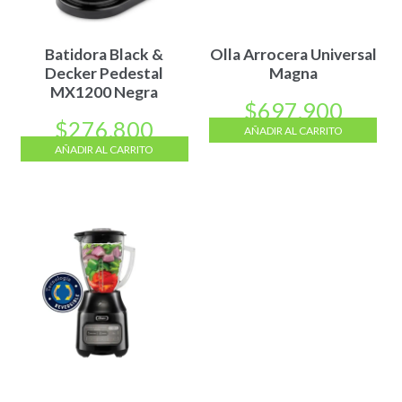
Batidora Black &
Olla Arrocera Universal
Decker Pedestal
Magna
MX1200 Negra
$
697.900
$
276.800
AÑADIR AL CARRITO
AÑADIR AL CARRITO