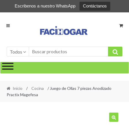
Escribenos a nuestro WhatsApp
Contáctanos
Ir
Ir
a
al
la
contenido
navegación
Todos
Inicio
/
Cocina
/ Juego de Ollas 7 piezas Anodizado
Practix Magefesa
🔍