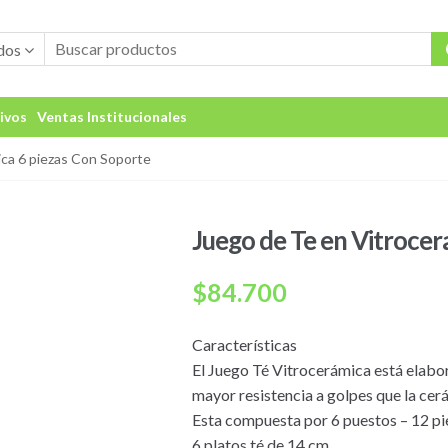
dos
ivos
Ventas Institucionales
ica 6 piezas Con Soporte
Juego de Te en Vitrocer
$
84.700
Características
El Juego Té Vitrocerámica está elabor
mayor resistencia a golpes que la cer
Esta compuesta por 6 puestos – 12 pi
6 platos té de 14 cm.