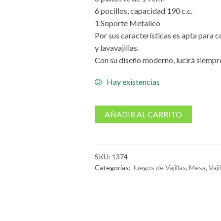
6 pocillos, capacidad 190 c.c.
1 Soporte Metalico
Por sus características es apta para 
y lavavajillas.
Con su diseño moderno, lucirá siempre
Hay existencias
AÑADIR AL CARRITO
SKU:
1374
Categorías:
Juegos de Vajillas
,
Mesa
,
Vaji