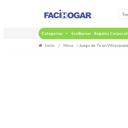
Ir
Ir
a
al
To
la
contenido
navegación
Categorias
EcoBurner
Regalos Corporat
Inicio
/
Mesa
/ Juego de Te en Vitroceram