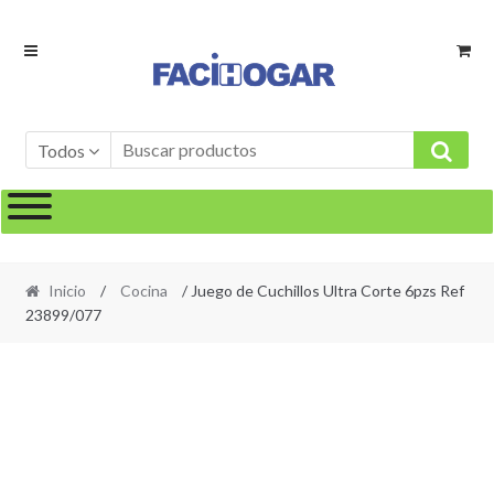
Ir
Ir
a
al
la
contenido
navegación
Todos
Inicio
/
Cocina
/ Juego de Cuchillos Ultra Corte 6pzs Ref
23899/077