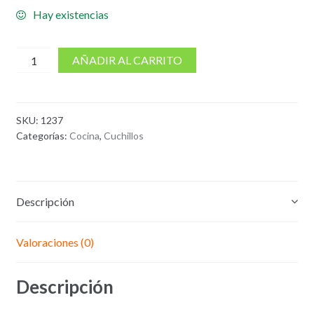
Hay existencias
cantidad
AÑADIR AL CARRITO
de
Juego
de
SKU:
1237
cuchillos
Categorías:
Cocina
,
Cuchillos
Tramontina
9
piezas
Plenus
Descripción
Valoraciones (0)
Descripción