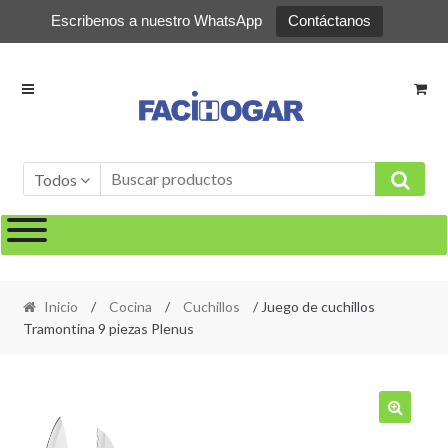
Escribenos a nuestro WhatsApp
Contáctanos
Ir
Ir
a
al
la
contenido
navegación
Todos
Inicio
/
Cocina
/
Cuchillos
/ Juego de cuchillos
Tramontina 9 piezas Plenus
🔍