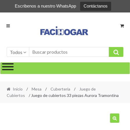
Escribenos a nuestro WhatsApp
Contáctanos
Ir
Ir
a
al
la
contenido
navegación
Todos
Inicio
/
Mesa
/
Cuberteria
/
Juego de
Cubiertos
/ Juego de cubiertos 33 piezas Aurora Tramontina
🔍