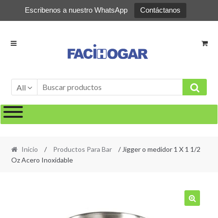
Escribenos a nuestro WhatsApp
Contáctanos
Ir
Ir
a
al
la
contenido
navegación
All
Inicio
/
Productos Para Bar
/ Jigger o medidor 1 X 1 1/2
Oz Acero Inoxidable
🔍