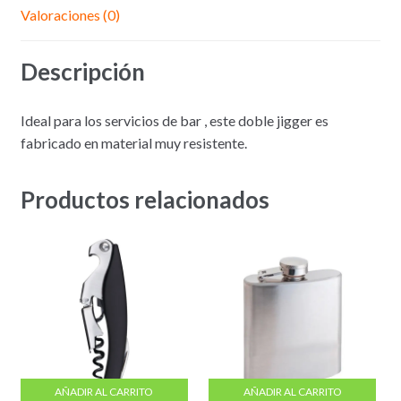
Acero
Valoraciones (0)
Inoxidable
Descripción
Ideal para los servicios de bar , este doble jigger es
fabricado en material muy resistente.
Productos relacionados
AÑADIR AL CARRITO
AÑADIR AL CARRITO