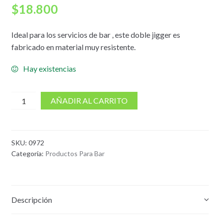
$
18.800
Ideal para los servicios de bar , este doble jigger es
fabricado en material muy resistente.
Hay existencias
cantidad
AÑADIR AL CARRITO
de
Jigger
o
SKU:
0972
medidor
Categoría:
Productos Para Bar
1
X
1
1/2
Descripción
Oz