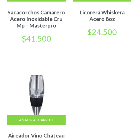
Sacacorchos Camarero
Licorera Whiskera
Acero Inoxidable Cru
Acero 8oz
Mp – Masterpro
$
24.500
$
41.500
AÑADIR AL CARRITO
Aireador Vino Château