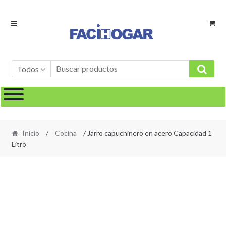
Ir
Ir
a
al
la
contenido
navegación
Todos
Inicio
/
Cocina
/ Jarro capuchinero en acero Capacidad 1
Litro