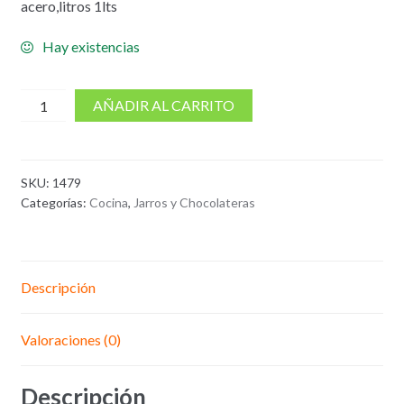
acero,litros 1lts
Hay existencias
cantidad
AÑADIR AL CARRITO
de
Jarro
capuchinero
SKU:
1479
en
Categorías:
Cocina
,
Jarros y Chocolateras
acero
Capacidad
1
Litro
Descripción
Valoraciones (0)
Descripción