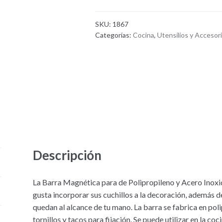
SKU:
1867
Categorías:
Cocina
,
Utensílios y Accesor
Descripción
La Barra Magnética para de Polipropileno y Acero Inoxid
gusta incorporar sus cuchillos a la decoración, además d
quedan al alcance de tu mano. La barra se fabrica en pol
tornillos y tacos para fijación. Se puede utilizar en la coci