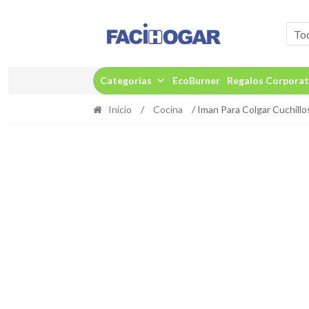
Ir
Ir
a
al
To
la
contenido
navegación
Categorias
EcoBurner
Regalos Corporat
Inicio
/
Cocina
/ Iman Para Colgar Cuchill