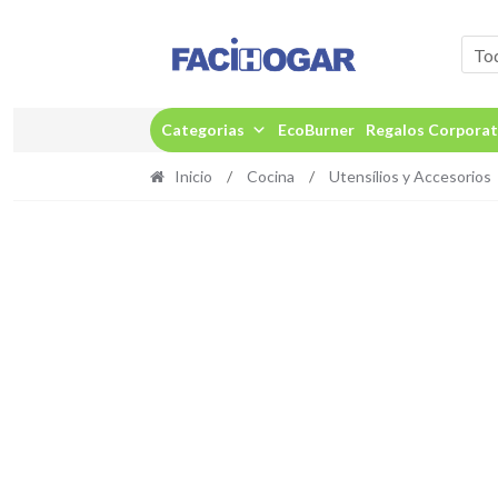
Ir
Ir
a
al
To
la
contenido
navegación
Categorias
EcoBurner
Regalos Corporat
Inicio
/
Cocina
/
Utensílios y Accesorios