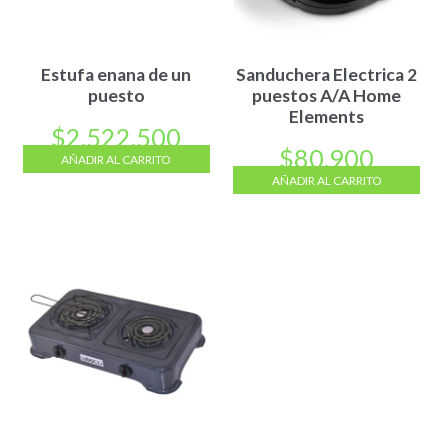
Estufa enana de un
Sanduchera Electrica 2
puesto
puestos A/A Home
Elements
$
2.522.500
$
80.900
AÑADIR AL CARRITO
AÑADIR AL CARRITO