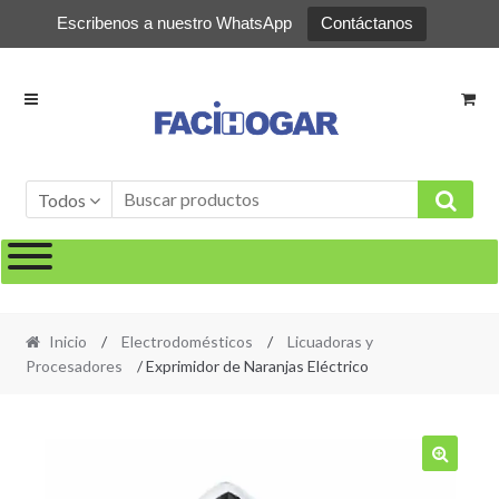
Escribenos a nuestro WhatsApp
Contáctanos
Ir
Ir
a
al
la
contenido
navegación
Todos
Inicio
/
Electrodomésticos
/
Licuadoras y
Procesadores
/ Exprimidor de Naranjas Eléctrico
🔍