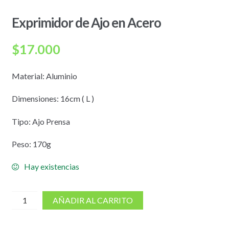
Exprimidor de Ajo en Acero
$
17.000
Material: Aluminio
Dimensiones: 16cm ( L )
Tipo: Ajo Prensa
Peso: 170g
Hay existencias
cantidad
AÑADIR AL CARRITO
de
Exprimidor