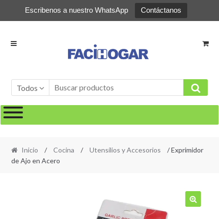
Escribenos a nuestro WhatsApp
Contáctanos
Ir
Ir
a
al
la
contenido
navegación
Todos
Inicio
/
Cocina
/
Utensílios y Accesorios
/ Exprimidor
de Ajo en Acero
🔍