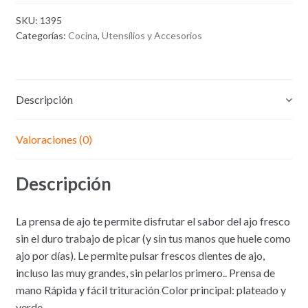
de
SKU:
1395
Ajo
Categorías:
Cocina
,
Utensílios y Accesorios
en
Acero
Descripción
Valoraciones (0)
Descripción
La prensa de ajo te permite disfrutar el sabor del ajo fresco
sin el duro trabajo de picar (y sin tus manos que huele como
ajo por días). Le permite pulsar frescos dientes de ajo,
incluso las muy grandes, sin pelarlos primero.. Prensa de
mano Rápida y fácil trituración Color principal: plateado y
verde