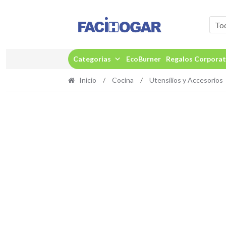
Ir
Ir
a
al
To
la
contenido
navegación
Categorias
EcoBurner
Regalos Corporat
Inicio
/
Cocina
/
Utensílios y Accesorios