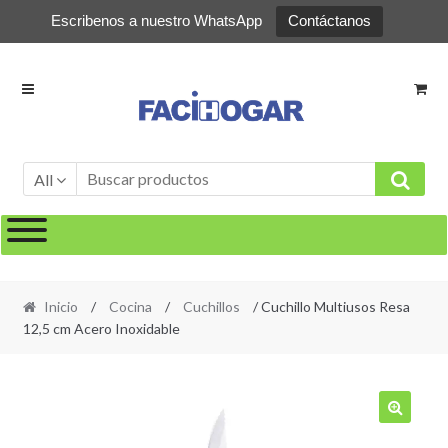
Escribenos a nuestro WhatsApp
Contáctanos
Ir
Ir
a
al
la
contenido
navegación
All
Inicio
/
Cocina
/
Cuchillos
/ Cuchillo Multiusos Resa
12,5 cm Acero Inoxidable
🔍