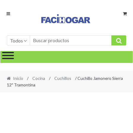
Ir
Ir
a
al
la
contenido
navegación
Todos
Inicio
/
Cocina
/
Cuchillos
/ Cuchillo Jamonero Sierra
12″ Tramontina