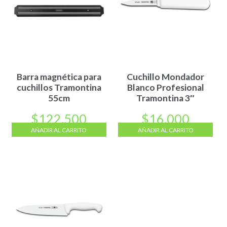
Barra magnética para
Cuchillo Mondador
cuchillos Tramontina
Blanco Profesional
55cm
Tramontina 3″
$
122.500
$
16.000
AÑADIR AL CARRITO
AÑADIR AL CARRITO