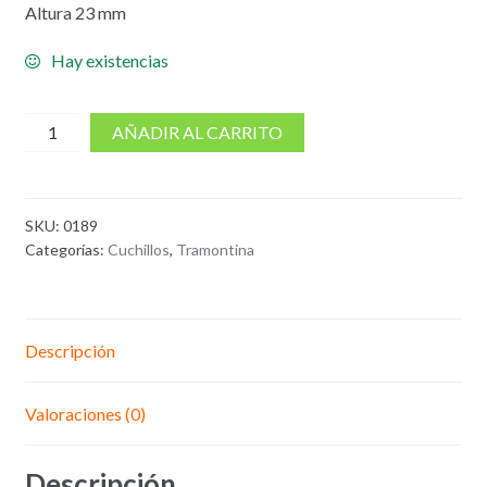
Altura 23 mm
Hay existencias
cantidad
AÑADIR AL CARRITO
de
Cuchillo
Jamonero
SKU:
0189
Sierra
Categorías:
Cuchillos
,
Tramontina
12"
Tramontina
Descripción
Valoraciones (0)
Descripción