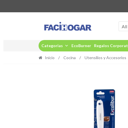
Ir
Ir
a
al
All
la
contenido
navegación
Categorias
EcoBurner
Regalos Corporat
Inicio
/
Cocina
/
Utensílios y Accesorios