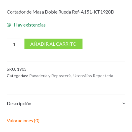
Cortador de Masa Doble Rueda Ref-A151-KT1928D
Hay existencias
cantidad
AÑADIR AL CARRITO
de
Cortador
Masa
SKU:
1903
Doble
Categorías:
Panaderia y Repostería
,
Utensilios Reposteria
Rueda
Cortar
Descripción
Valoraciones (0)