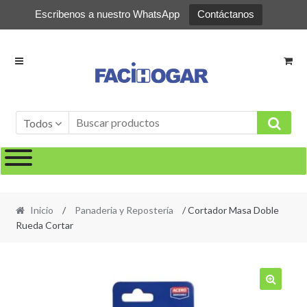
Escribenos a nuestro WhatsApp
Contáctanos
Ir
Ir
a
al
la
contenido
navegación
Todos
Inicio
/
Panaderia y Repostería
/ Cortador Masa Doble
Rueda Cortar
🔍