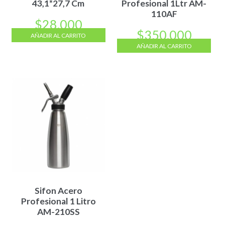
43,1*27,7 Cm
Profesional 1Ltr AM-
110AF
$
28.000
$
350.000
AÑADIR AL CARRITO
AÑADIR AL CARRITO
Sifon Acero
Profesional 1 Litro
AM-210SS