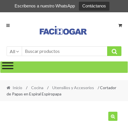
Escribenos a nuestro WhatsApp
Contáctanos
Ir
Ir
a
al
la
contenido
navegación
All
Inicio
/
Cocina
/
Utensílios y Accesorios
/ Cortador
de Papas en Espiral Espiropapa
🔍