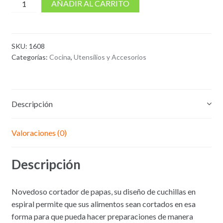
cantidad
AÑADIR AL CARRITO
de
Cortador
de
SKU:
1608
Papas
Categorías:
Cocina
,
Utensílios y Accesorios
en
Espiral
Espiropapa
Descripción
Valoraciones (0)
Descripción
Novedoso cortador de papas, su diseño de cuchillas en
espiral permite que sus alimentos sean cortados en esa
forma para que pueda hacer preparaciones de manera