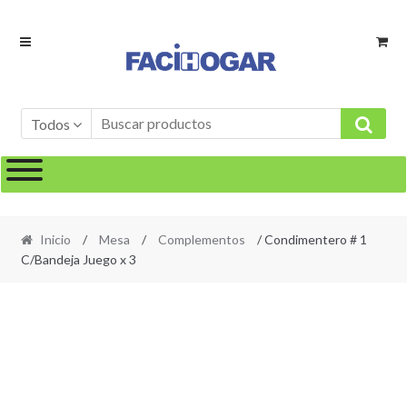
Ir
Ir
a
al
la
contenido
navegación
Todos
Inicio
/
Mesa
/
Complementos
/ Condimentero # 1
C/Bandeja Juego x 3