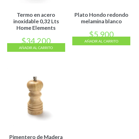
Termo en acero
Plato Hondo redondo
inoxidable 0,32 Lts
melamina blanco
Home Elements
$
5.900
$
34.200
AÑADIR AL CARRITO
AÑADIR AL CARRITO
Pimentero de Madera