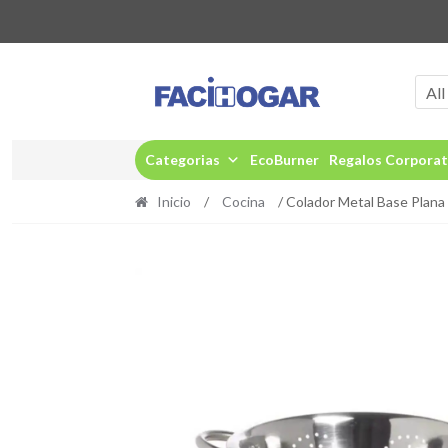
Ir
Ir
a
al
All
la
contenido
navegación
Categorias
EcoBurner
Regalos Corporat
Inicio
/
Cocina
/ Colador Metal Base Plan