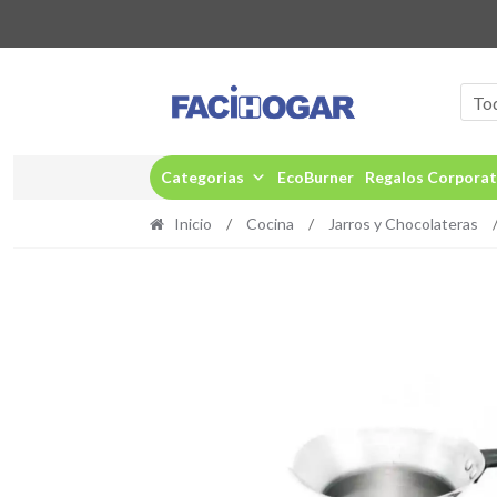
Ir
Ir
a
al
To
la
contenido
navegación
Categorias
EcoBurner
Regalos Corporat
Inicio
/
Cocina
/
Jarros y Chocolateras
/