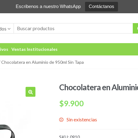
Escribenos a nuestro WhatsApp
Contáctanos
dos
ivos
Ventas Institucionales
 Chocolatera en Aluminio de 950ml Sin Tapa
Chocolatera en Alumini
🔍
$
9.900
Sin existencias
SKU:
0910