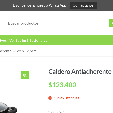
Escribenos a nuestro WhatsApp
Contáctanos
ivos
Ventas Institucionales
herente 28 cm x 12,5cm
Caldero Antiadherente
🔍
$
123.400
Sin existencias
SKU:
0903