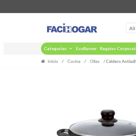
Ir
Ir
a
al
All
la
contenido
navegación
Categorias
EcoBurner
Regalos Corporat
Inicio
/
Cocina
/
Ollas
/ Caldero Antiad