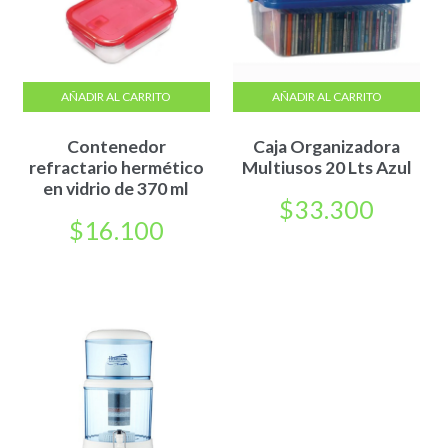
AÑADIR AL CARRITO
AÑADIR AL CARRITO
Contenedor
Caja Organizadora
refractario hermético
Multiusos 20 Lts Azul
en vidrio de 370 ml
$
33.300
$
16.100