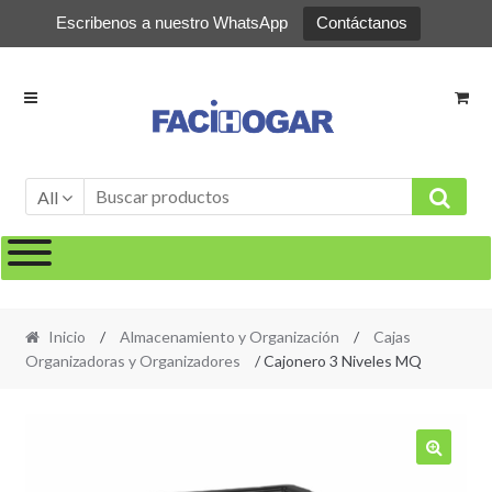
Escribenos a nuestro WhatsApp
Contáctanos
Ir
Ir
a
al
la
contenido
navegación
All
Inicio
/
Almacenamiento y Organización
/
Cajas
Organizadoras y Organizadores
/ Cajonero 3 Niveles MQ
🔍