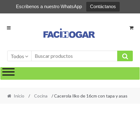
Escribenos a nuestro WhatsApp
Contáctanos
Ir
Ir
a
al
la
contenido
navegación
Todos
Inicio
/
Cocina
/ Cacerola Ilko de 16cm con tapa y asas