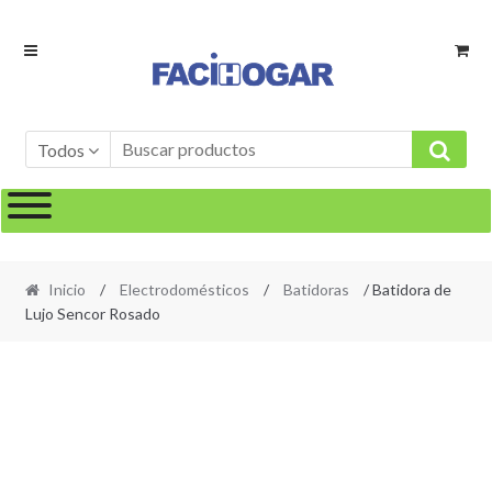
Ir
Ir
a
al
la
contenido
navegación
Todos
Inicio
/
Electrodomésticos
/
Batidoras
/ Batidora de
Lujo Sencor Rosado