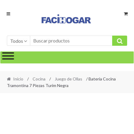
Ir
Ir
a
al
la
contenido
navegación
Todos
Inicio
/
Cocina
/
Juego de Ollas
/ Bateria Cocina
Tramontina 7 Piezas Turim Negra