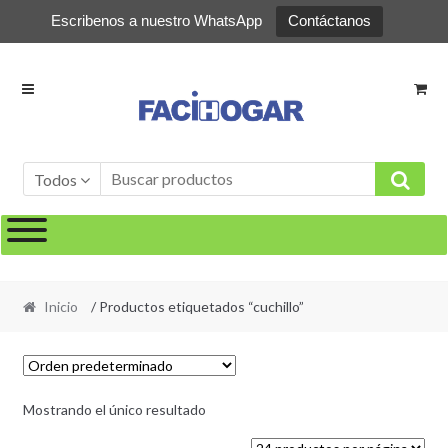
Escribenos a nuestro WhatsApp
Contáctanos
Ir
Ir
a
al
la
contenido
navegación
Todos
Inicio
/ Productos etiquetados “cuchillo”
Mostrando el único resultado