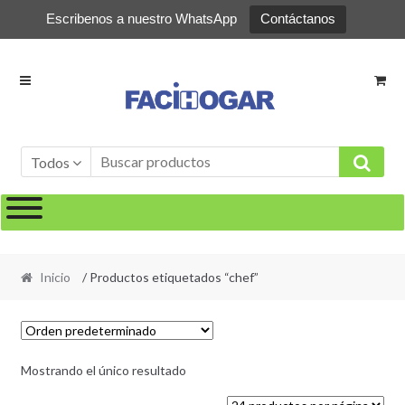
Escribenos a nuestro WhatsApp
Contáctanos
Ir
Ir
a
al
la
contenido
navegación
Todos
Inicio
/ Productos etiquetados “chef”
Mostrando el único resultado