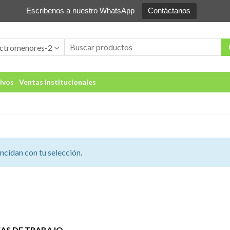
Escribenos a nuestro WhatsApp
Contáctanos
ectromenores-2
ivos
Ventas Institucionales
cidan con tu selección.
EAS DE TRABAJO