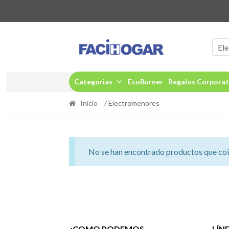
Ir
Ir
a
al
El
la
contenido
navegación
Categorias
EcoBurner
Regalos Corporat
Inicio
/ Electromenores
No se han encontrado productos que coin
¿COMO PODEMOS
LÍN