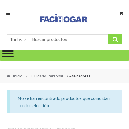
Ir
Ir
a
al
la
contenido
navegación
Todos
Inicio
/
Cuidado Personal
/ Afeitadoras
No se han encontrado productos que coincidan
con tu selección.