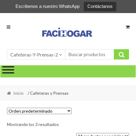
Escribenos a nuestro WhatsApp
Contáctanos
Ir
Ir
a
al
la
contenido
navegación
Cafeteras-Y-Prensas-2
Inicio
/ Cafeteras y Prensas
Mostrando los 3 resultados