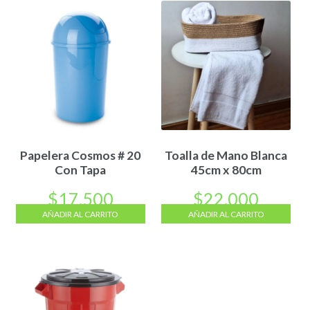
Papelera Cosmos # 20
Toalla de Mano Blanca
Con Tapa
45cm x 80cm
$
17.500
$
22.000
AÑADIR AL CARRITO
AÑADIR AL CARRITO