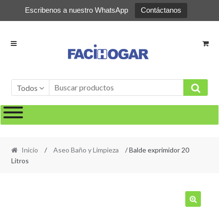
Escribenos a nuestro WhatsApp
Contáctanos
Ir
Ir
a
al
la
contenido
navegación
Todos
Inicio
/
Aseo Baño y Limpieza
/ Balde exprimidor 20
Litros
🔍